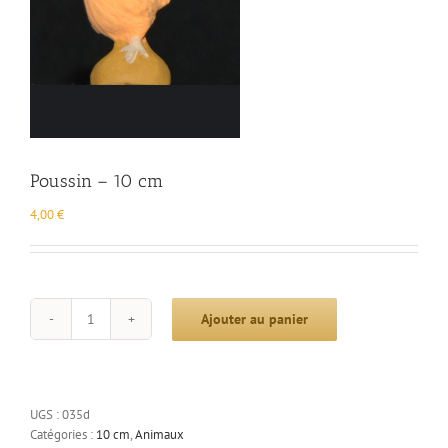
Poussin – 10 cm
4,00
€
Ajouter au panier
quantité
de
Poussin
-
10
UGS :
035d
cm
Catégories :
10 cm
,
Animaux