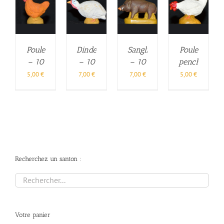
Poule
Dinde
Sanglier
Poule
– 10
– 10
– 10
penchée
cm
cm
cm
– 10
5,00
€
7,00
€
7,00
€
5,00
€
cm
Recherchez un santon :
Votre panier