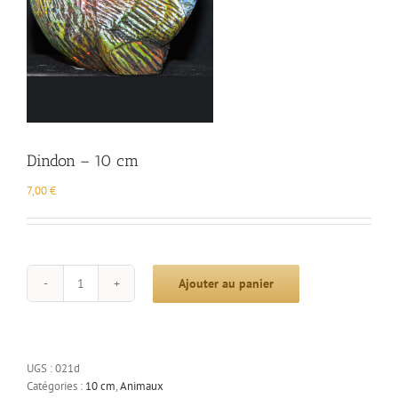
Dindon – 10 cm
7,00
€
Ajouter au panier
quantité
de
Dindon
-
10
UGS :
021d
cm
Catégories :
10 cm
,
Animaux