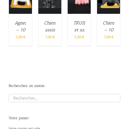
TRUIE
Agneau
Chien
Chien
et sa
– 10
assis
– 10
PORTEE
cm
– 10
cm
5,00
€
5,00
€
7,00
€
7,00
€
– 6
cm
cm
Recherchez un santon :
Votre panier
Votre panier est vide.