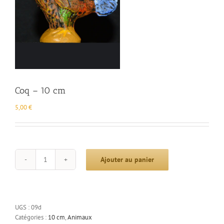
Coq – 10 cm
5,00
€
Ajouter au panier
quantité
de
Coq
-
10
UGS :
09d
cm
Catégories :
10 cm
,
Animaux