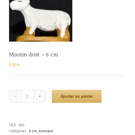
Mouton droit – 6 cm
5,00
€
Ajouter au panier
quantité
de
Mouton
droit
-
UGS :
00s
6
Catégories :
6 cm
,
Animaux
cm