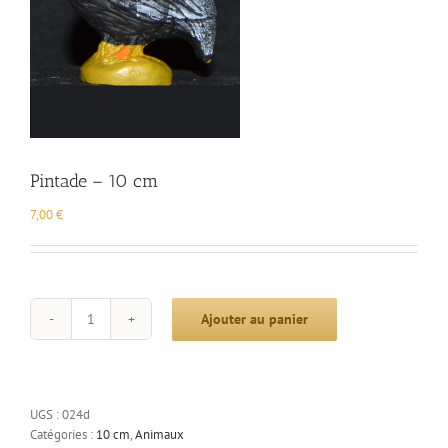
Pintade – 10 cm
7,00
€
Ajouter au panier
quantité
de
Pintade
-
10
UGS :
024d
cm
Catégories :
10 cm
,
Animaux