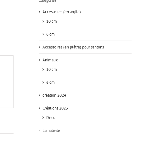
Catégories :
Accessoires (en argile)
10 cm
6 cm
Accessoires (en plâtre) pour santons
Animaux
10 cm
6 cm
création 2024
Créations 2023
Décor
La nativité