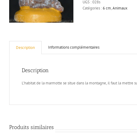
UGS :
028s
cm
Catégories :
6 cm
,
Animaux
Informations complémentaires
Description
Description
L’habitat de la marmotte se situe dans la montagne, il faut la mettre s
Produits similaires