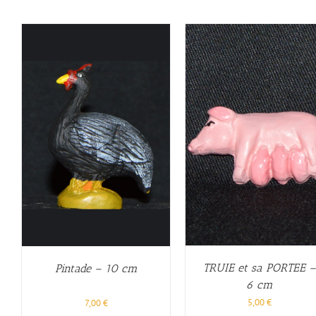
TRUIE et sa PORTEE 
Pintade – 10 cm
6 cm
5,00
€
7,00
€