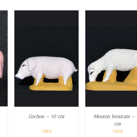
–
Cochon – 10 cm
Mouton broutant – 
cm
7,00
€
7,00
€