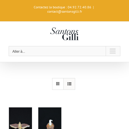
Passer
Contactez la boutique : 04.92.72.40.86
|
au
contact@santonsgilli.fr
contenu
Aller à...