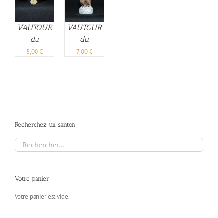
VAUTOUR
VAUTOUR
du
du
VERDON –
VERDON –
5,00
€
7,00
€
6cm
10cm
Recherchez un santon :
Votre panier
Votre panier est vide.