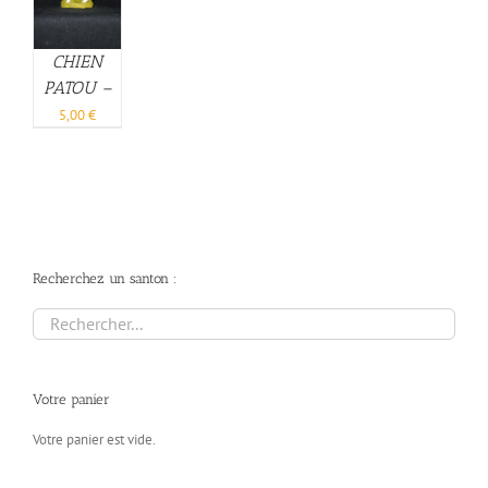
CHIEN
PATOU –
6cm
5,00
€
Recherchez un santon :
Votre panier
Votre panier est vide.