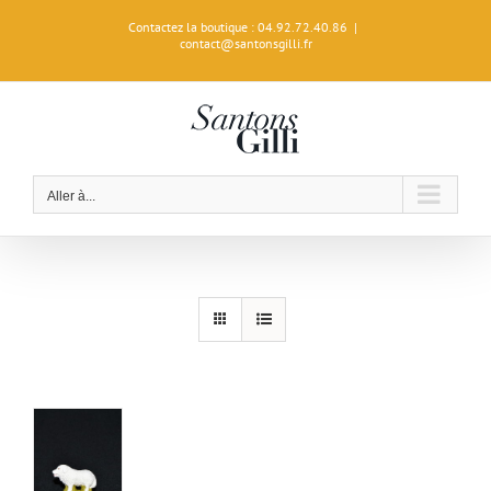
Passer
Contactez la boutique : 04.92.72.40.86
|
au
contact@santonsgilli.fr
contenu
Aller à...