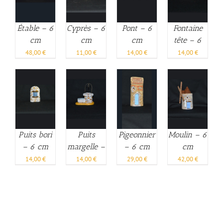
Étable – 6
Cyprès – 6
Pont – 6
Fontaine
cm
cm
cm
tête – 6
cm
48,00
€
11,00
€
14,00
€
14,00
€
Puits bori
Puits
Pigeonnier
Moulin – 6
– 6 cm
margelle –
– 6 cm
cm
6 cm
14,00
€
14,00
€
29,00
€
42,00
€