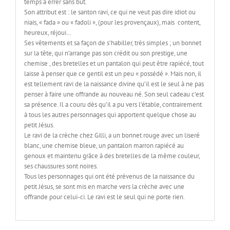
temps à errer sans but.
Son attribut est : le santon ravi, ce qui ne veut pas dire idiot ou
niais, « fada » ou « fadoli », (pour les provençaux), mais content,
heureux, réjoui…
Ses vêtements et sa façon de s’habiller, très simples ; un bonnet
sur la tête, qui n’arrange pas son crédit ou son prestige, une
chemise , des bretelles et un pantalon qui peut être rapiécé, tout
laisse à penser que ce gentil est un peu « possédé ». Mais non, il
est tellement ravi de la naissance divine qu’il est le seul à ne pas
penser à faire une offrande au nouveau né. Son seul cadeau c’est
sa présence. Il a couru dès qu’il a pu vers l’étable, contrairement
à tous les autres personnages qui apportent quelque chose au
petit Jésus.
Le ravi de la crèche chez Gilli, a un bonnet rouge avec un liseré
blanc, une chemise bleue, un pantalon marron rapiécé au
genoux et maintenu grâce à des bretelles de la même couleur,
ses chaussures sont noires.
Tous les personnages qui ont été prévenus de la naissance du
petit Jésus, se sont mis en marche vers la crèche avec une
offrande pour celui-ci. Le ravi est le seul qui ne porte rien.