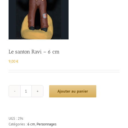
Le santon Ravi – 6 cm
9,00
€
Ajouter au panier
quantité
de
Le
santon
Ravi
UGS :
29s
-
Catégories :
6 cm
,
Personnages
6