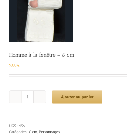
Homme à la fenêtre – 6 cm
9,00
€
Ajouter au panier
quantité
de
Homme
à
la
UGS :
45s
fenêtre
Catégories :
6 cm
,
Personnages
-