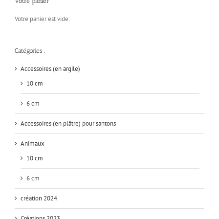
Votre panier
Votre panier est vide.
Catégories :
Accessoires (en argile)
10 cm
6 cm
Accessoires (en plâtre) pour santons
Animaux
10 cm
6 cm
création 2024
Créations 2023