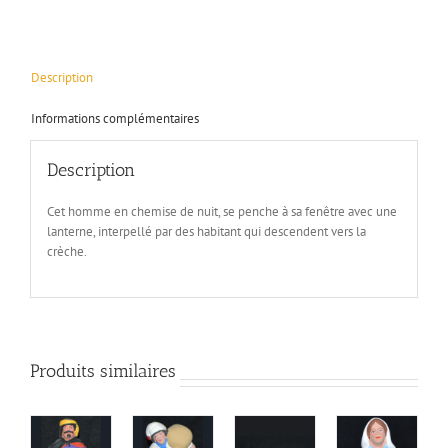
6
cm
Description
Informations complémentaires
Description
Cet homme en chemise de nuit, se penche à sa fenêtre avec une
lanterne, interpellé par des habitant qui descendent vers la
crèche.
Produits similaires