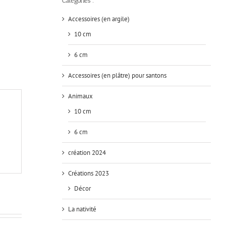
Catégories :
Accessoires (en argile)
10 cm
6 cm
Accessoires (en plâtre) pour santons
Animaux
10 cm
6 cm
création 2024
Créations 2023
Décor
La nativité