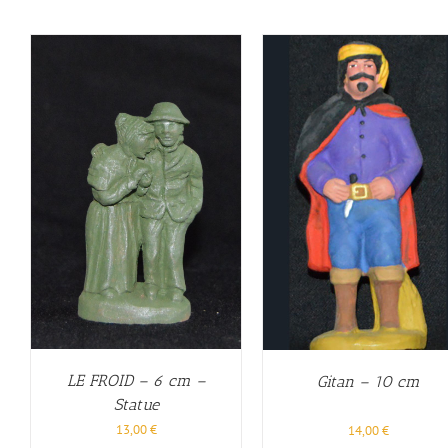
LE FROID – 6 cm –
Gitan – 10 cm
Statue
13,00
€
14,00
€