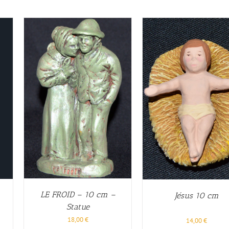
LE FROID – 10 cm –
Jésus 10 cm
Statue
18,00
€
14,00
€