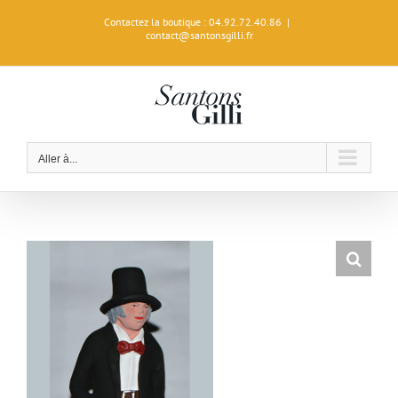
Passer
Contactez la boutique : 04.92.72.40.86
|
au
contact@santonsgilli.fr
contenu
Aller à...