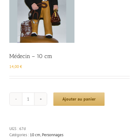
Médecin – 10 cm
14,00
€
Ajouter au panier
quantité
de
Médecin
-
10
UGS :
67d
cm
Catégories :
10 cm
,
Personnages