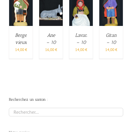
Berger
Ane
Lavandière
Gitan
vieux
– 10
– 10
– 10
– 10
cm
cm
cm
14,00
€
16,00
€
14,00
€
14,00
€
cm
Recherchez un santon :