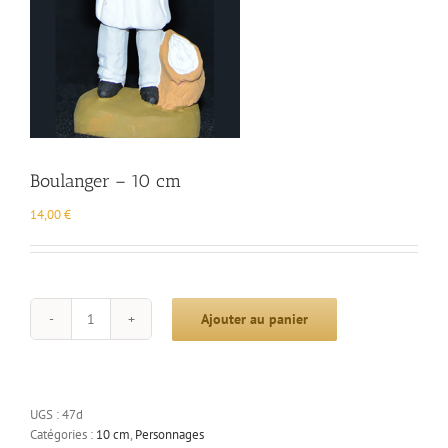
Boulanger – 10 cm
14,00
€
Ajouter au panier
quantité
de
Boulanger
-
10
UGS :
47d
cm
Catégories :
10 cm
,
Personnages