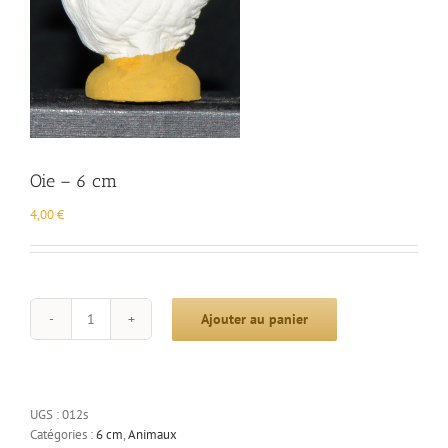
Oie – 6 cm
4,00
€
Ajouter au panier
quantité
de
Oie
-
6
UGS :
012s
cm
Catégories :
6 cm
,
Animaux