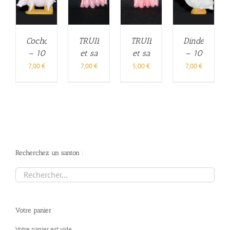
TRUIE
TRUIE
Cochon
Dinde
et sa
et sa
– 10
– 10
PORTEE
PORTEE
cm
cm
5,00
€
7,00
€
7,00
€
7,00
€
– 6
– 10
cm
cm
Recherchez un santon :
Votre panier
Votre panier est vide.