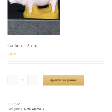
Cochon – 6 cm
5,00
€
Ajouter au panier
quantité
de
Cochon
-
6
UGS :
06s
cm
Catégories :
6 cm
,
Animaux