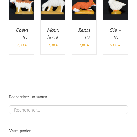
Chèvre
Mouton
Renard
Oie –
– 10
broutant
– 10
10
cm
– 10
cm
cm
7,00
€
7,00
€
7,00
€
5,00
€
cm
Recherchez un santon :
Votre panier