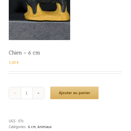
Chien – 6 cm
5,00
€
Ajouter au panier
quantité
de
Chien
-
6
UGS :
07s
cm
Catégories :
6 cm
,
Animaux