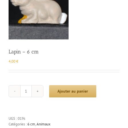
Lapin – 6 cm
4,00
€
Ajouter au panier
quantité
de
Lapin
-
6
UGS :
019s
cm
Catégories :
6 cm
,
Animaux