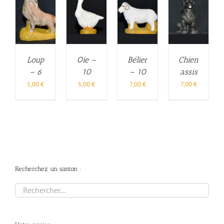
Loup
Oie –
Bélier
Chien
– 6
10
– 10
assis
cm
cm
cm
– 10
5,00
€
5,00
€
7,00
€
7,00
€
cm
Recherchez un santon :