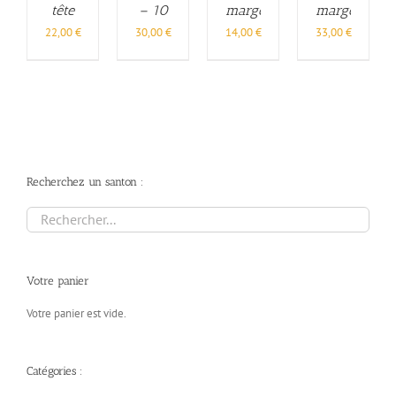
tête
– 10
margelle
margelle
– 10
cm
– 6
– 10
22,00
€
30,00
€
14,00
€
33,00
€
cm
cm
cm
Recherchez un santon :
Votre panier
Votre panier est vide.
Catégories :