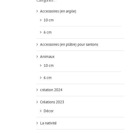
Catégories :
Accessoires (en argile)
10 cm
6 cm
Accessoires (en plâtre) pour santons
Animaux
10 cm
6 cm
création 2024
Créations 2023
Décor
La nativité