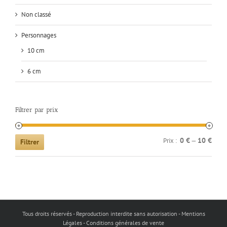
Non classé
Personnages
10 cm
6 cm
Filtrer par prix
Prix
Prix
0 €
10 €
Prix :
—
Filtrer
min
max
Tous droits réservés - Reproduction interdite sans autorisation - Mentions
Légales - Conditions générales de vente