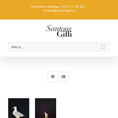
Passer
Contactez la boutique : 04.92.72.40.86
|
au
contact@santonsgilli.fr
contenu
Aller à...