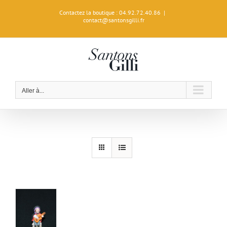
Passer
Contactez la boutique : 04.92.72.40.86
|
au
contact@santonsgilli.fr
contenu
Aller à...