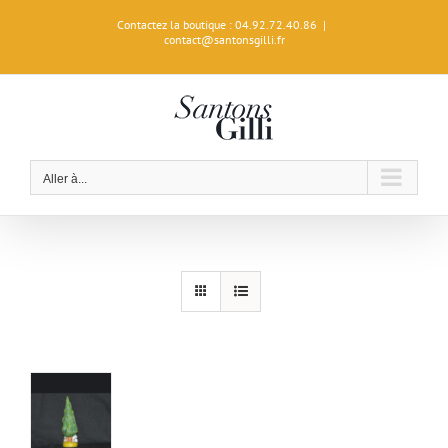
Passer
Contactez la boutique : 04.92.72.40.86
|
au
contact@santonsgilli.fr
contenu
Aller à...