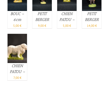
BOUC –
PETIT
CHIEN
PETIT
6cm
BERGER
PATOU –
BERGER
CAPE –
6cm
CAPE –
5,00
€
9,00
€
5,00
€
14,00
€
6cm
10cm
CHIEN
PATOU –
10cm
7,00
€