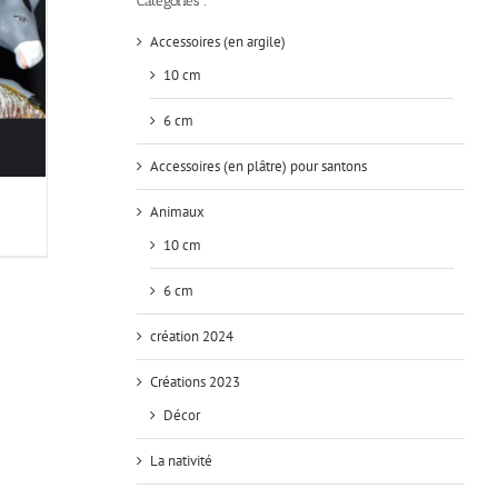
Catégories :
Accessoires (en argile)
10 cm
6 cm
Accessoires (en plâtre) pour santons
Animaux
10 cm
6 cm
création 2024
Créations 2023
Décor
La nativité