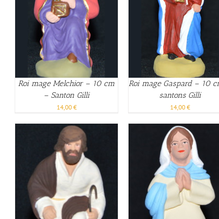
Roi mage Melchior – 10 cm
Roi mage Gaspard – 10 
– Santon Gilli
santons Gilli
14,00
€
14,00
€