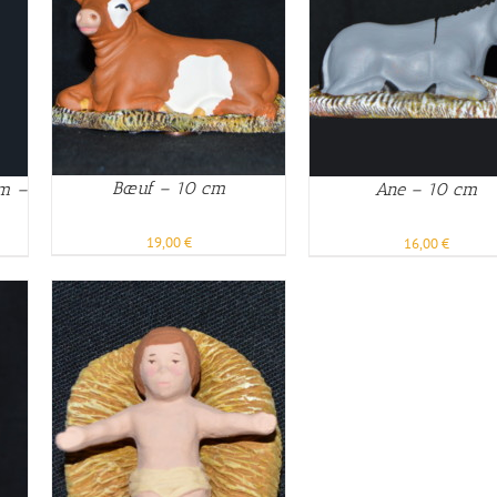
Bœuf – 10 cm
cm –
Ane – 10 cm
19,00
€
16,00
€