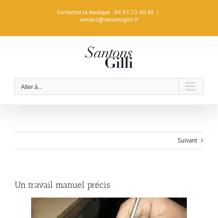
Passer
Contactez la boutique : 04.92.72.40.86
|
au
contact@santonsgilli.fr
contenu
Aller à...
Suivant
Un travail manuel précis